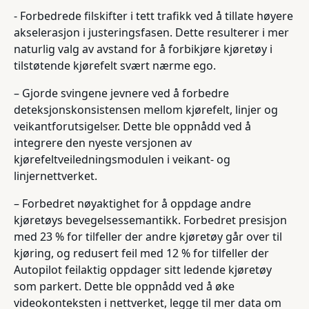
- Forbedrede filskifter i tett trafikk ved å tillate høyere
akselerasjon i justeringsfasen. Dette resulterer i mer
naturlig valg av avstand for å forbikjøre kjøretøy i
tilstøtende kjørefelt svært nærme ego.
– Gjorde svingene jevnere ved å forbedre
deteksjonskonsistensen mellom kjørefelt, linjer og
veikantforutsigelser. Dette ble oppnådd ved å
integrere den nyeste versjonen av
kjørefeltveiledningsmodulen i veikant- og
linjernettverket.
– Forbedret nøyaktighet for å oppdage andre
kjøretøys bevegelsessemantikk. Forbedret presisjon
med 23 % for tilfeller der andre kjøretøy går over til
kjøring, og redusert feil med 12 % for tilfeller der
Autopilot feilaktig oppdager sitt ledende kjøretøy
som parkert. Dette ble oppnådd ved å øke
videokonteksten i nettverket, legge til mer data om