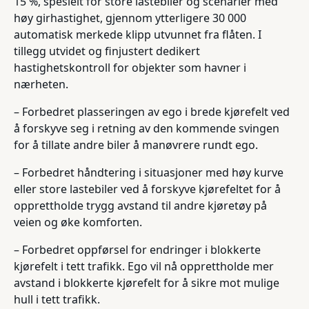
15 %, spesielt for store lastebiler og scenarier med
høy girhastighet, gjennom ytterligere 30 000
automatisk merkede klipp utvunnet fra flåten. I
tillegg utvidet og finjustert dedikert
hastighetskontroll for objekter som havner i
nærheten.
– Forbedret plasseringen av ego i brede kjørefelt ved
å forskyve seg i retning av den kommende svingen
for å tillate andre biler å manøvrere rundt ego.
– Forbedret håndtering i situasjoner med høy kurve
eller store lastebiler ved å forskyve kjørefeltet for å
opprettholde trygg avstand til andre kjøretøy på
veien og øke komforten.
– Forbedret oppførsel for endringer i blokkerte
kjørefelt i tett trafikk. Ego vil nå opprettholde mer
avstand i blokkerte kjørefelt for å sikre mot mulige
hull i tett trafikk.