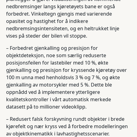
nedbremsinger langs kjøretøyets bane er også
forbedret. Vinkeltegn gjengis med varierende
opasitet og hastighet for å indikere
nedbremsingsintensiteten, og en heltrukket linje
vises på steder der bilen vil stoppe.
– Forbedret gjenkalling og presisjon for
objektdeteksjon, noe som særlig reduserte
posisjonsfeilen for lastebiler med 10 %, økte
gjenkalling og presisjon for kryssende kjøretøy over
100 m unna med henholdsvis 3 % og 7 %, og økte
gjenkalling av motorsykler med 5 %. Dette ble
oppnådd ved å implementere ytterligere
kvalitetskontroller i vårt automatisk merkede
datasett på to millioner videoklipp.
– Redusert falsk forskyvning rundt objekter i brede
kjørefelt og nær kryss ved å forbedre modelleringen
av objektkinematikk i lavhastighetsscenarier.