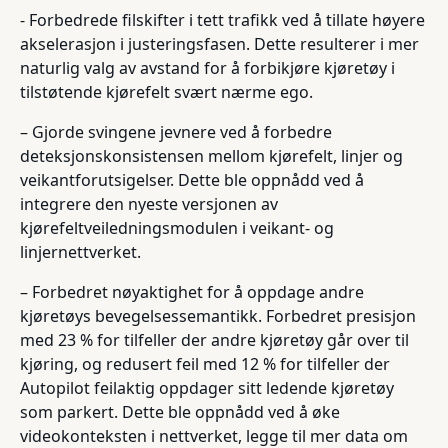
- Forbedrede filskifter i tett trafikk ved å tillate høyere
akselerasjon i justeringsfasen. Dette resulterer i mer
naturlig valg av avstand for å forbikjøre kjøretøy i
tilstøtende kjørefelt svært nærme ego.
– Gjorde svingene jevnere ved å forbedre
deteksjonskonsistensen mellom kjørefelt, linjer og
veikantforutsigelser. Dette ble oppnådd ved å
integrere den nyeste versjonen av
kjørefeltveiledningsmodulen i veikant- og
linjernettverket.
– Forbedret nøyaktighet for å oppdage andre
kjøretøys bevegelsessemantikk. Forbedret presisjon
med 23 % for tilfeller der andre kjøretøy går over til
kjøring, og redusert feil med 12 % for tilfeller der
Autopilot feilaktig oppdager sitt ledende kjøretøy
som parkert. Dette ble oppnådd ved å øke
videokonteksten i nettverket, legge til mer data om