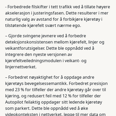
- Forbedrede filskifter i tett trafikk ved å tillate høyere
akselerasjon i justeringsfasen. Dette resulterer i mer
naturlig valg av avstand for å forbikjøre kjøretøy i
tilstøtende kjørefelt svært nærme ego.
– Gjorde svingene jevnere ved å forbedre
deteksjonskonsistensen mellom kjørefelt, linjer og
veikantforutsigelser. Dette ble oppnådd ved å
integrere den nyeste versjonen av
kjørefeltveiledningsmodulen i veikant- og
linjernettverket.
– Forbedret nøyaktighet for å oppdage andre
kjøretøys bevegelsessemantikk. Forbedret presisjon
med 23 % for tilfeller der andre kjøretøy går over til
kjøring, og redusert feil med 12 % for tilfeller der
Autopilot feilaktig oppdager sitt ledende kjøretøy
som parkert. Dette ble oppnådd ved å øke
videokonteksten i nettverket, legge til mer data om