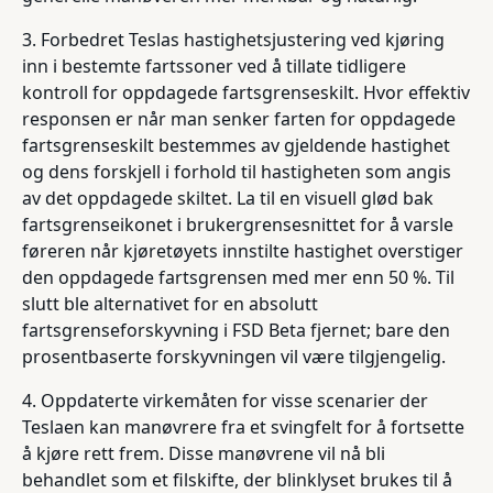
3. Forbedret Teslas hastighetsjustering ved kjøring
inn i bestemte fartssoner ved å tillate tidligere
kontroll for oppdagede fartsgrenseskilt. Hvor effektiv
responsen er når man senker farten for oppdagede
fartsgrenseskilt bestemmes av gjeldende hastighet
og dens forskjell i forhold til hastigheten som angis
av det oppdagede skiltet. La til en visuell glød bak
fartsgrenseikonet i brukergrensesnittet for å varsle
føreren når kjøretøyets innstilte hastighet overstiger
den oppdagede fartsgrensen med mer enn 50 %. Til
slutt ble alternativet for en absolutt
fartsgrenseforskyvning i FSD Beta fjernet; bare den
prosentbaserte forskyvningen vil være tilgjengelig.
4. Oppdaterte virkemåten for visse scenarier der
Teslaen kan manøvrere fra et svingfelt for å fortsette
å kjøre rett frem. Disse manøvrene vil nå bli
behandlet som et filskifte, der blinklyset brukes til å