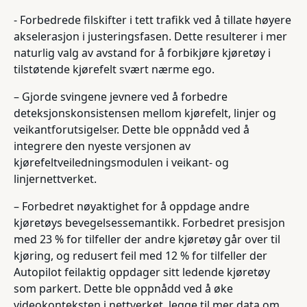
- Forbedrede filskifter i tett trafikk ved å tillate høyere
akselerasjon i justeringsfasen. Dette resulterer i mer
naturlig valg av avstand for å forbikjøre kjøretøy i
tilstøtende kjørefelt svært nærme ego.
– Gjorde svingene jevnere ved å forbedre
deteksjonskonsistensen mellom kjørefelt, linjer og
veikantforutsigelser. Dette ble oppnådd ved å
integrere den nyeste versjonen av
kjørefeltveiledningsmodulen i veikant- og
linjernettverket.
– Forbedret nøyaktighet for å oppdage andre
kjøretøys bevegelsessemantikk. Forbedret presisjon
med 23 % for tilfeller der andre kjøretøy går over til
kjøring, og redusert feil med 12 % for tilfeller der
Autopilot feilaktig oppdager sitt ledende kjøretøy
som parkert. Dette ble oppnådd ved å øke
videokonteksten i nettverket, legge til mer data om