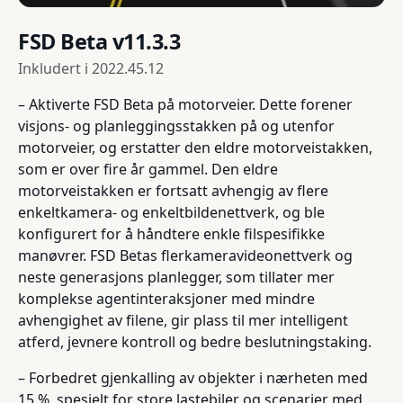
FSD Beta v11.3.3
Inkludert i
2022.45.12
– Aktiverte FSD Beta på motorveier. Dette forener
visjons- og planleggingsstakken på og utenfor
motorveier, og erstatter den eldre motorveistakken,
som er over fire år gammel. Den eldre
motorveistakken er fortsatt avhengig av flere
enkeltkamera- og enkeltbildenettverk, og ble
konfigurert for å håndtere enkle filspesifikke
manøvrer. FSD Betas flerkameravideonettverk og
neste generasjons planlegger, som tillater mer
komplekse agentinteraksjoner med mindre
avhengighet av filene, gir plass til mer intelligent
atferd, jevnere kontroll og bedre beslutningstaking.
– Forbedret gjenkalling av objekter i nærheten med
15 %, spesielt for store lastebiler og scenarier med