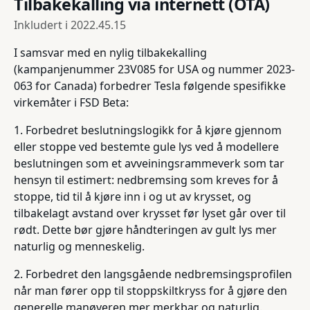
Tilbakekalling via internett (OTA)
Inkludert i
2022.45.15
I samsvar med en nylig tilbakekalling
(kampanjenummer 23V085 for USA og nummer 2023-
063 for Canada) forbedrer Tesla følgende spesifikke
virkemåter i FSD Beta:
1. Forbedret beslutningslogikk for å kjøre gjennom
eller stoppe ved bestemte gule lys ved å modellere
beslutningen som et avveiningsrammeverk som tar
hensyn til estimert: nedbremsing som kreves for å
stoppe, tid til å kjøre inn i og ut av krysset, og
tilbakelagt avstand over krysset før lyset går over til
rødt. Dette bør gjøre håndteringen av gult lys mer
naturlig og menneskelig.
2. Forbedret den langsgående nedbremsingsprofilen
når man fører opp til stoppskiltkryss for å gjøre den
generelle manøveren mer merkbar og naturlig.