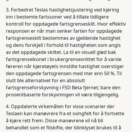
3. Forbedret Teslas hastighetsjustering ved kjøring
inn i bestemte fartssoner ved å tillate tidligere
kontroll for oppdagede fartsgrenseskilt. Hvor effektiv
responsen er når man senker farten for oppdagede
fartsgrenseskilt bestemmes av gjeldende hastighet
og dens forskjell i forhold til hastigheten som angis
av det oppdagede skiltet. La til en visuell glød bak
fartsgrenseikonet i brukergrensesnittet for å varsle
føreren når kjøretøyets innstilte hastighet overstiger
den oppdagede fartsgrensen med mer enn 50 %. Til
slutt ble alternativet for en absolutt
fartsgrenseforskyvning i FSD Beta fjernet; bare den
prosentbaserte forskyvningen vil være tilgjengelig.
4. Oppdaterte virkemåten for visse scenarier der
Teslaen kan manøvrere fra et svingfelt for å fortsette
å kjøre rett frem. Disse manøvrene vil nå bli
behandlet som et filskifte, der blinklyset brukes til å