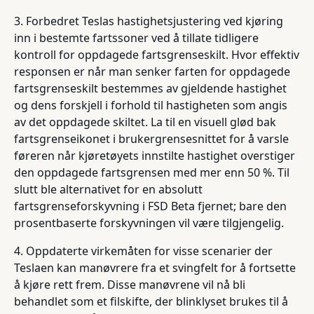
3. Forbedret Teslas hastighetsjustering ved kjøring
inn i bestemte fartssoner ved å tillate tidligere
kontroll for oppdagede fartsgrenseskilt. Hvor effektiv
responsen er når man senker farten for oppdagede
fartsgrenseskilt bestemmes av gjeldende hastighet
og dens forskjell i forhold til hastigheten som angis
av det oppdagede skiltet. La til en visuell glød bak
fartsgrenseikonet i brukergrensesnittet for å varsle
føreren når kjøretøyets innstilte hastighet overstiger
den oppdagede fartsgrensen med mer enn 50 %. Til
slutt ble alternativet for en absolutt
fartsgrenseforskyvning i FSD Beta fjernet; bare den
prosentbaserte forskyvningen vil være tilgjengelig.
4. Oppdaterte virkemåten for visse scenarier der
Teslaen kan manøvrere fra et svingfelt for å fortsette
å kjøre rett frem. Disse manøvrene vil nå bli
behandlet som et filskifte, der blinklyset brukes til å