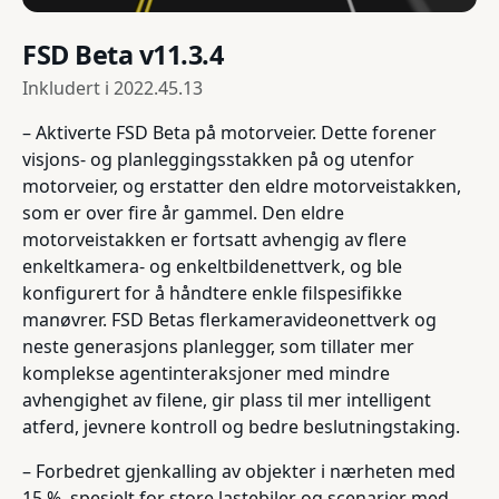
FSD Beta v11.3.4
Inkludert i
2022.45.13
– Aktiverte FSD Beta på motorveier. Dette forener
visjons- og planleggingsstakken på og utenfor
motorveier, og erstatter den eldre motorveistakken,
som er over fire år gammel. Den eldre
motorveistakken er fortsatt avhengig av flere
enkeltkamera- og enkeltbildenettverk, og ble
konfigurert for å håndtere enkle filspesifikke
manøvrer. FSD Betas flerkameravideonettverk og
neste generasjons planlegger, som tillater mer
komplekse agentinteraksjoner med mindre
avhengighet av filene, gir plass til mer intelligent
atferd, jevnere kontroll og bedre beslutningstaking.
– Forbedret gjenkalling av objekter i nærheten med
15 %, spesielt for store lastebiler og scenarier med