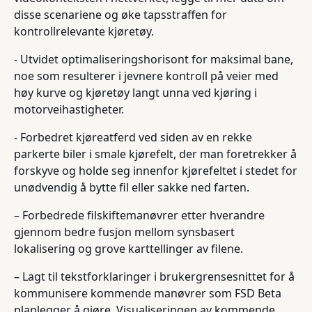
disse scenariene og øke tapsstraffen for
kontrollrelevante kjøretøy.
- Utvidet optimaliseringshorisont for maksimal bane,
noe som resulterer i jevnere kontroll på veier med
høy kurve og kjøretøy langt unna ved kjøring i
motorveihastigheter.
- Forbedret kjøreatferd ved siden av en rekke
parkerte biler i smale kjørefelt, der man foretrekker å
forskyve og holde seg innenfor kjørefeltet i stedet for
unødvendig å bytte fil eller sakke ned farten.
– Forbedrede filskiftemanøvrer etter hverandre
gjennom bedre fusjon mellom synsbasert
lokalisering og grove karttellinger av filene.
– Lagt til tekstforklaringer i brukergrensesnittet for å
kommunisere kommende manøvrer som FSD Beta
planlegger å gjøre. Visualiseringen av kommende