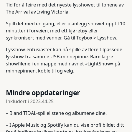
Tid for å feire med det nyeste lysshowet til tonene av
The Arrival av Irving Victoria.
Spill det med en gang, eller planlegg showet opptil 10
minutter i forveien, med ett kjøretøy eller
synkronisert med venner. Gå til Toybox > Lysshow.
Lysshow-entusiaster kan nå spille av flere tilpassede
lysshow fra samme USB-minnepinne. Bare lagre
showfilene i en mappe med navnet «LightShow» på
minnepinnen, koble til og velg.
Mindre oppdateringer
Inkludert i
2023.44.25
– Bland TIDAL-spillelistene og albumene dine.
– I Apple Music og Spotify kan du vise profilbildet ditt
for å indikere hvilken konto du bruker for hver av