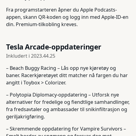
Fra programstarteren åpner du Apple Podcasts-
appen, skann QR-koden og logg inn med Apple-ID-en
din. Premium-tilkobling kreves.
Tesla Arcade-oppdateringer
Inkludert i
2023.44.25
– Beach Buggy Racing – Lås opp nye kjøretøy og
baner. Racerkjøretøyet ditt matcher nå fargen du har
angitt i Toybox > Colorizer.
– Polytopia Diplomacy-oppdatering – Utforsk nye
alternativer for fredelige og fiendtlige samhandlinger,
fra fredsavtaler og ambassader til snikinfiltrasjon og
geriljakrigføring.
– Skremmende oppdatering for Vampire Survivors –
Smelt horder av snømenn og forsvar deg mot