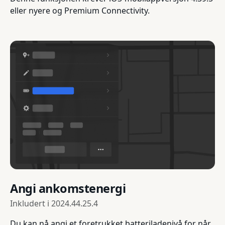
eller nyere og Premium Connectivity.
Angi ankomstenergi
Inkludert i
2024.44.25.4
Du kan nå angi et foretrukket batteriladenivå for når