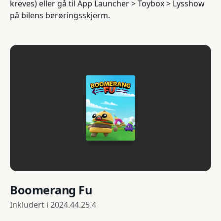
kreves) eller gå til App Launcher > Toybox > Lysshow
på bilens berøringsskjerm.
Boomerang Fu
Inkludert i
2024.44.25.4