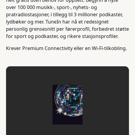
helt gratis uten behov for oppsett. Begynn å nyte
over 100 000 musikk-, sport-, nyhets- og
pratradiostasjoner, i tillegg til 3 millioner podkaster,
lydbøker og mer. TuneIn har nå et redesignet
personlig grensesnitt per førerprofil, forbedret støtte
for sport og podkaster, og rikere stasjonsprofiler.
Krever Premium Connectivity eller en Wi-Fi-tilkobling.