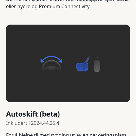
eller nyere og Premium Connectivity.
Autoskift (beta)
Inkludert i
2024.44.25.4
For å hjelpe til med rygging ut av en parkeringsplass,