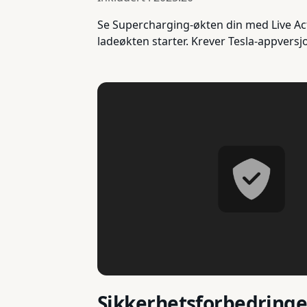
Se Supercharging-økten din med Live Acti
ladeøkten starter. Krever Tesla-appversj
Sikkerhetsforbedringe