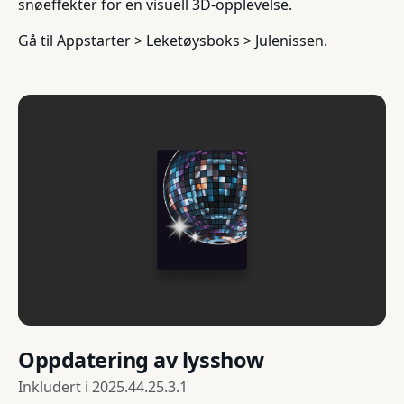
snøeffekter for en visuell 3D-opplevelse.
Gå til Appstarter > Leketøysboks > Julenissen.
Oppdatering av lysshow
Inkludert i
2025.44.25.3.1