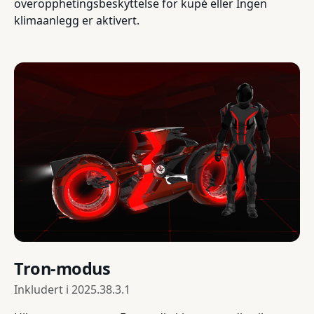
overopphetingsbeskyttelse for kupé eller Ingen
klimaanlegg er aktivert.
Tron-modus
Inkludert i
2025.38.3.1