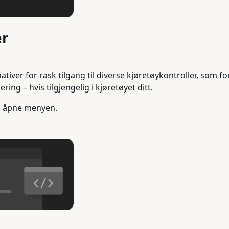
er
rnativer for rask tilgang til diverse kjøretøykontroller, so
ng – hvis tilgjengelig i kjøretøyet ditt.
 å åpne menyen.