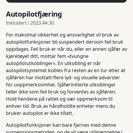
Autopilotfjæring
Inkludert i
2023.44.30
For maksimal sikkerhet og ansvarlighet vil bruk av
autopilotfunksjoner bli suspendert dersom feil bruk
oppdages. Feil bruk er når du, eller en annen sjåfør av
kjøretøyet ditt, mottar fem «tvungne
autopilotutkoblinger». En utkobling er når
autopilotsystemet kobles fra resten av en tur etter at
sjåføren har mottatt flere lyd- og visuelle advarsler
for uoppmerksomhet. Sjåførinitierte utkoblinger
teller ikke som feil bruk og forventes av sjåføren.
Hold hendene på rattet og vær oppmerksom til
enhver tid. Bruk av håndholdte enheter mens du
bruker autopilot er ikke tillatt.
Autopilotfunksjoner kan bare fjernes med denne
suspensjonsmetoden, og de vil være utilgjengelige i