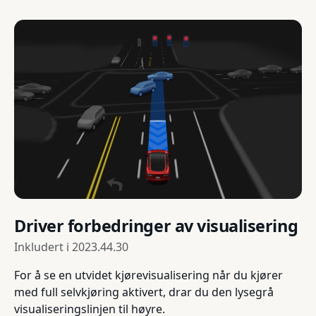
Driver forbedringer av visualisering
Inkludert i
2023.44.30
For å se en utvidet kjørevisualisering når du kjører
med full selvkjøring aktivert, drar du den lysegrå
visualiseringslinjen til høyre.