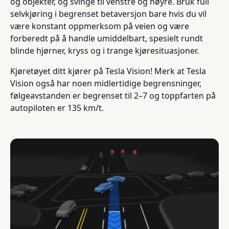
og objekter, og svinge til venstre og høyre. Bruk full
selvkjøring i begrenset betaversjon bare hvis du vil
være konstant oppmerksom på veien og være
forberedt på å handle umiddelbart, spesielt rundt
blinde hjørner, kryss og i trange kjøresituasjoner.
Kjøretøyet ditt kjører på Tesla Vision! Merk at Tesla
Vision også har noen midlertidige begrensninger,
følgeavstanden er begrenset til 2–7 og toppfarten på
autopiloten er 135 km/t.