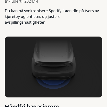
Inkludert i
2024.14
Du kan nå synkronisere Spotify-køen din på tvers av
kjøretøy og enheter, og justere
avspillingshastigheten.
Håndfri bagasjerom