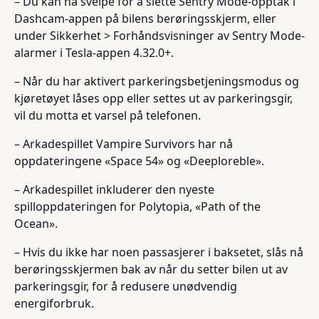
– Du kan nå sveipe for å slette Sentry Mode-opptak i
Dashcam-appen på bilens berøringsskjerm, eller
under Sikkerhet > Forhåndsvisninger av Sentry Mode-
alarmer i Tesla-appen 4.32.0+.
– Når du har aktivert parkeringsbetjeningsmodus og
kjøretøyet låses opp eller settes ut av parkeringsgir,
vil du motta et varsel på telefonen.
– Arkadespillet Vampire Survivors har nå
oppdateringene «Space 54» og «Deeploreble».
– Arkadespillet inkluderer den nyeste
spilloppdateringen for Polytopia, «Path of the
Ocean».
– Hvis du ikke har noen passasjerer i baksetet, slås nå
berøringsskjermen bak av når du setter bilen ut av
parkeringsgir, for å redusere unødvendig
energiforbruk.