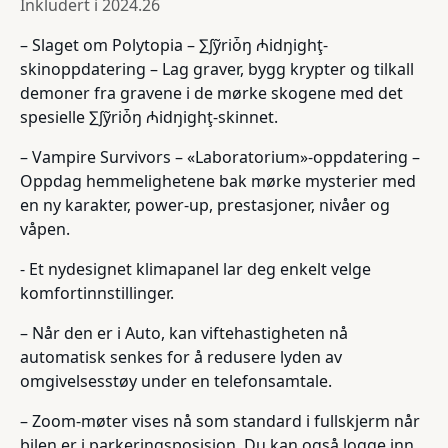
Inkludert i
2024.26
– Slaget om Polytopia – ∑∫ỹriȱŋ ₼idŋighţ-
skinoppdatering – Lag graver, bygg krypter og tilkall
demoner fra gravene i de mørke skogene med det
spesielle ∑∫ỹriȱŋ ₼idŋighţ-skinnet.
– Vampire Survivors – «Laboratorium»-oppdatering –
Oppdag hemmelighetene bak mørke mysterier med
en ny karakter, power-up, prestasjoner, nivåer og
våpen.
- Et nydesignet klimapanel lar deg enkelt velge
komfortinnstillinger.
– Når den er i Auto, kan viftehastigheten nå
automatisk senkes for å redusere lyden av
omgivelsesstøy under en telefonsamtale.
– Zoom-møter vises nå som standard i fullskjerm når
bilen er i parkeringsposisjon. Du kan også logge inn