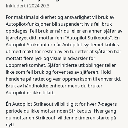
Inkludert i
2024.20.3
For maksimal sikkerhet og ansvarlighet vil bruk av
Autopilot-funksjoner bli suspendert hvis feil bruk
oppdages. Feil bruk er når du, eller en annen sjåfør av
kjøretøyet ditt, mottar fem "Autopilot Strikeouts". En
Autopilot Strikeout er når Autopilot-systemet kobles
ut med makt for resten av en tur etter at sjåføren har
mottatt flere lyd- og visuelle advarsler for
uoppmerksomhet. Sjåførinitierte utkoblinger teller
ikke som feil bruk og forventes av sjåføren. Hold
hendene på rattet og vær oppmerksom til enhver tid.
Bruk av håndholdte enheter mens du bruker
Autopilot er ikke tillatt.
Én Autopilot Strikeout vil bli tilgitt for hver 7-dagers
periode du ikke mottar noen Strikeouts. Hver gang
du mottar en Strikeout, vil denne timeren starte på
nytt.